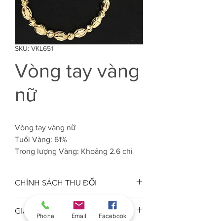
SKU: VKL651
Vòng tay vàng
nữ
Vòng tay vàng nữ
Tuổi Vàng: 61%
Trọng lượng Vàng: Khoảng 2.6 chỉ
CHÍNH SÁCH THU ĐỔI
Công ty VJC 610 đảm bảo chất
GIAO HÀNG
lượng tuổi vàng trang sức đúng
Phone
Email
Facebook