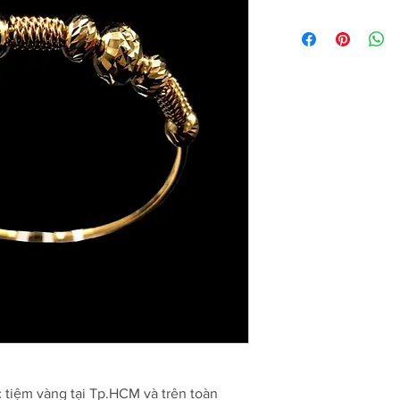
c tiệm vàng tại Tp.HCM và trên toàn